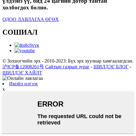
үлдээнэ үү, бид 24 цагийн дотор тантай
холбогдох болно.
ОДОО ЛАВЛАГАА ӨГӨХ
СОШИАЛ
© Зохиогчийн эрх - 2010-2023: Бүх эрх хуулиар хамгаалагдсан.
沪ICP备12008261号
Сайтын газрын зураг
-
ШИЛДЭГ БЛОГ
-
ШИЛДЭГ ХАЙЛТ
Имэйл илгээх
x