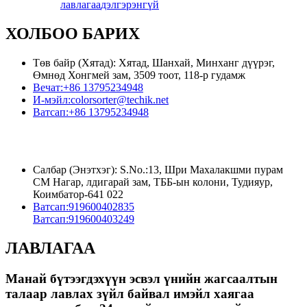
лавлагаа
дэлгэрэнгүй
ХОЛБОО БАРИХ
Төв байр (Хятад): Хятад, Шанхай, Минханг дүүрэг,
Өмнөд Хонгмей зам, 3509 тоот, 118-р гудамж
Вечат:
+86 13795234948
И-мэйл:
colorsorter@techik.net
Ватсап:
+86 13795234948
Салбар (Энэтхэг): S.No.:13, Шри Махалакшми пурам
СМ Нагар, лдигарай зам, ТББ-ын колони, Тудияур,
Коимбатор-641 022
Ватсап:
919600402835
Ватсап:
919600403249
ЛАВЛАГАА
Манай бүтээгдэхүүн эсвэл үнийн жагсаалтын
талаар лавлах зүйл байвал имэйл хаягаа