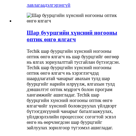
лавлагаа
дэлгэрэнгүй
Шар буурцгийн хүнсний ногооны
оптик өнгө ялгагч
Techik шар буурцгийн хүнсний ногооны
оптик өнгө ялгагч нь шар буурцгийг өнгөөр ​​
нь ялгах зориулалттай тусгайлан бүтээгдсэн.
Techik шар буурцгийн хүнсний ногооны
оптик өнгө ялгагч нь хэрэглэгчдэд
шаардлагатай чанарыг авахын тулд шар
буурцгийг нарийн илрүүлж, ялгахын тулд
дэвшилтэт оптик мэдрэгч болон програм
хангамжийг ашигладаг. Techik шар
буурцгийн хүнсний ногооны оптик өнгө
ялгагчийг хүнсний боловсруулах үйлдвэрт
бүтээгдэхүүний чанарыг баталгаажуулах,
үйлдвэрлэлийн процессоос согогтой эсвэл
өнгө нь өөрчлөгдсөн шар буурцгийг
зайлуулах зорилгоор түгээмэл ашигладаг.