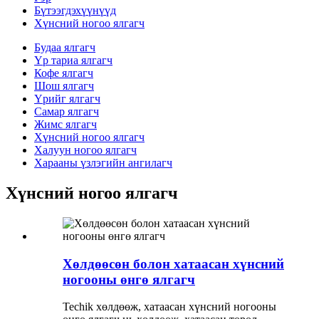
Бүтээгдэхүүнүүд
Хүнсний ногоо ялгагч
Будаа ялгагч
Үр тариа ялгагч
Кофе ялгагч
Шош ялгагч
Үрийг ялгагч
Самар ялгагч
Жимс ялгагч
Хүнсний ногоо ялгагч
Халуун ногоо ялгагч
Харааны үзлэгийн ангилагч
Хүнсний ногоо ялгагч
Хөлдөөсөн болон хатаасан хүнсний
ногооны өнгө ялгагч
Techik хөлдөөж, хатаасан хүнсний ногооны