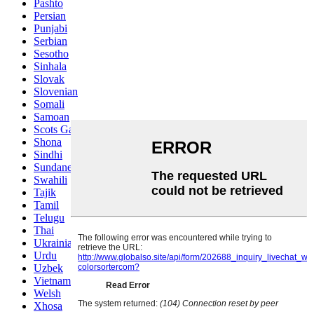
Pashto
Persian
Punjabi
Serbian
Sesotho
Sinhala
Slovak
Slovenian
Somali
Samoan
Scots Gaelic
Shona
Sindhi
Sundanese
Swahili
Tajik
Tamil
Telugu
Thai
Ukrainian
Urdu
Uzbek
Vietnamese
Welsh
Xhosa