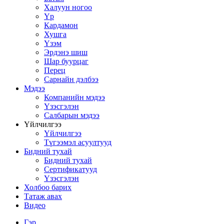
Халуун ногоо
Үр
Кардамон
Хушга
Үзэм
Эрдэнэ шиш
Шар буурцаг
Перец
Сарнайн дэлбээ
Мэдээ
Компанийн мэдээ
Үзэсгэлэн
Салбарын мэдээ
Үйлчилгээ
Үйлчилгээ
Түгээмэл асуултууд
Бидний тухай
Бидний тухай
Сертификатууд
Үзэсгэлэн
Холбоо барих
Татаж авах
Видео
Гэр