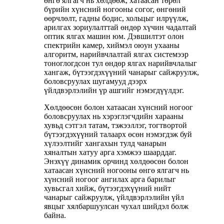
өнгө ялгагч нь хөлдөөж, хатаасан төрөл
бүрийн хүнсний ногооны согог, өнгөний
өөрчлөлт, гадны бодис, хольцыг илрүүлж,
арилгах зориулалттай өндөр хүчин чадалтай
оптик ялгах машин юм. Дэвшилтэт олон
спектрийн камер, хиймэл оюун ухааны
алгоритм, нарийвчлалтай ялгах системээр
тоноглогдсон тул өндөр ялгах нарийвчлалыг
хангаж, бүтээгдэхүүний чанарыг сайжруулж,
боловсруулах шугамууд дээрх
үйлдвэрлэлийн үр ашгийг нэмэгдүүлдэг.
Хөлдөөсөн болон хатаасан хүнсний ногоог
боловсруулах нь хэрэглэгчдийн харааны
хувьд сэтгэл татам, тэжээллэг, тогтвортой
бүтээгдэхүүний талаарх өсөн нэмэгдэж буй
хүлээлтийг хангахын тулд чанарын
хяналтын хатуу арга хэмжээ шаарддаг.
Энэхүү динамик орчинд хөлдөөсөн болон
хатаасан хүнсний ногооны өнгө ялгагч нь
хүнсний ногоог ангилах арга барилыг
хувьсгал хийж, бүтээгдэхүүний нийт
чанарыг сайжруулж, үйлдвэрлэлийн үйл
явцыг хялбаршуулсан чухал шийдэл болж
байна.