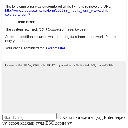
Хайлт хийхийн тулд Enter дарна
уу, эсвэл хаахын тулд ESC дарна уу