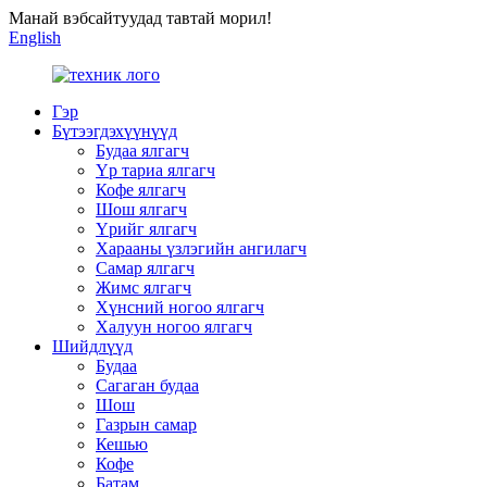
Манай вэбсайтуудад тавтай морил!
English
Гэр
Бүтээгдэхүүнүүд
Будаа ялгагч
Үр тариа ялгагч
Кофе ялгагч
Шош ялгагч
Үрийг ялгагч
Харааны үзлэгийн ангилагч
Самар ялгагч
Жимс ялгагч
Хүнсний ногоо ялгагч
Халуун ногоо ялгагч
Шийдлүүд
Будаа
Сагаган будаа
Шош
Газрын самар
Кешью
Кофе
Батам