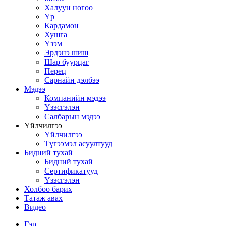
Халуун ногоо
Үр
Кардамон
Хушга
Үзэм
Эрдэнэ шиш
Шар буурцаг
Перец
Сарнайн дэлбээ
Мэдээ
Компанийн мэдээ
Үзэсгэлэн
Салбарын мэдээ
Үйлчилгээ
Үйлчилгээ
Түгээмэл асуултууд
Бидний тухай
Бидний тухай
Сертификатууд
Үзэсгэлэн
Холбоо барих
Татаж авах
Видео
Гэр