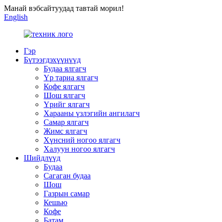
Манай вэбсайтуудад тавтай морил!
English
Гэр
Бүтээгдэхүүнүүд
Будаа ялгагч
Үр тариа ялгагч
Кофе ялгагч
Шош ялгагч
Үрийг ялгагч
Харааны үзлэгийн ангилагч
Самар ялгагч
Жимс ялгагч
Хүнсний ногоо ялгагч
Халуун ногоо ялгагч
Шийдлүүд
Будаа
Сагаган будаа
Шош
Газрын самар
Кешью
Кофе
Батам