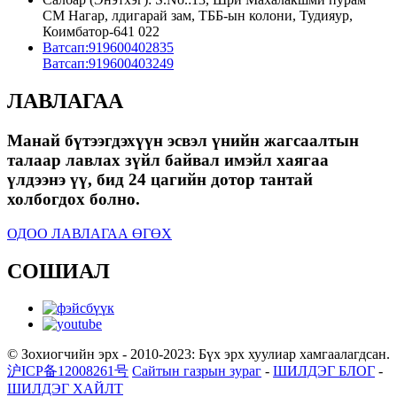
СМ Нагар, лдигарай зам, ТББ-ын колони, Тудияур,
Коимбатор-641 022
Ватсап:
919600402835
Ватсап:
919600403249
ЛАВЛАГАА
Манай бүтээгдэхүүн эсвэл үнийн жагсаалтын
талаар лавлах зүйл байвал имэйл хаягаа
үлдээнэ үү, бид 24 цагийн дотор тантай
холбогдох болно.
ОДОО ЛАВЛАГАА ӨГӨХ
СОШИАЛ
© Зохиогчийн эрх - 2010-2023: Бүх эрх хуулиар хамгаалагдсан.
沪ICP备12008261号
Сайтын газрын зураг
-
ШИЛДЭГ БЛОГ
-
ШИЛДЭГ ХАЙЛТ