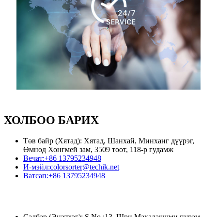
ХОЛБОО БАРИХ
Төв байр (Хятад): Хятад, Шанхай, Минханг дүүрэг,
Өмнөд Хонгмей зам, 3509 тоот, 118-р гудамж
Вечат:
+86 13795234948
И-мэйл:
colorsorter@techik.net
Ватсап:
+86 13795234948
Салбар (Энэтхэг): S.No.:13, Шри Махалакшми пурам