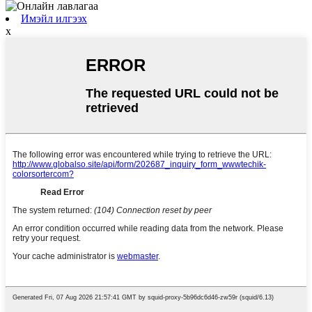
Имэйл илгээх
x