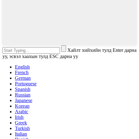
Хайлт хийхийн тулд Enter дарна
уу, эсвэл хаахын тулд ESC дарна уу
English
French
German
Portuguese
Spanish
Russian
Japanese
Korean
Arabic
Irish
Greek
Turkish
Italian