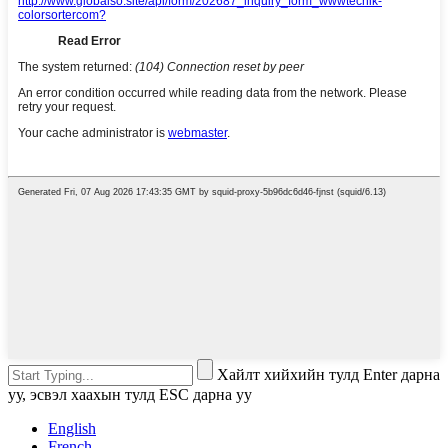
Хайлт хийхийн тулд Enter дарна
уу, эсвэл хаахын тулд ESC дарна уу
English
French