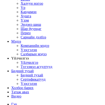
Халуун ногоо
Үр
Кардамон
Хушга
Үзэм
Эрдэнэ шиш
Шар буурцаг
Перец
Сарнайн дэлбээ
Мэдээ
Компанийн мэдээ
Үзэсгэлэн
Салбарын мэдээ
Үйлчилгээ
Үйлчилгээ
Түгээмэл асуултууд
Бидний тухай
Бидний тухай
Сертификатууд
Үзэсгэлэн
Холбоо барих
Татаж авах
Видео
Гэр