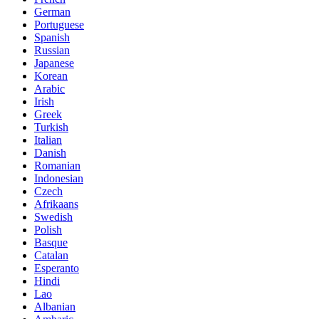
German
Portuguese
Spanish
Russian
Japanese
Korean
Arabic
Irish
Greek
Turkish
Italian
Danish
Romanian
Indonesian
Czech
Afrikaans
Swedish
Polish
Basque
Catalan
Esperanto
Hindi
Lao
Albanian