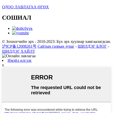
ОДОО ЛАВЛАГАА ӨГӨХ
СОШИАЛ
© Зохиогчийн эрх - 2010-2023: Бүх эрх хуулиар хамгаалагдсан.
沪ICP备12008261号
Сайтын газрын зураг
-
ШИЛДЭГ БЛОГ
-
ШИЛДЭГ ХАЙЛТ
Имэйл илгээх
x