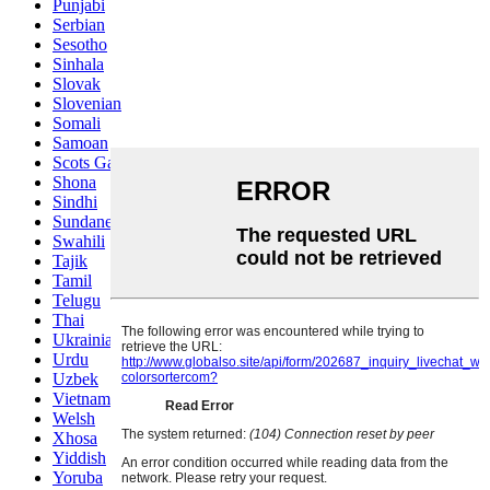
Punjabi
Serbian
Sesotho
Sinhala
Slovak
Slovenian
Somali
Samoan
Scots Gaelic
Shona
Sindhi
Sundanese
Swahili
Tajik
Tamil
Telugu
Thai
Ukrainian
Urdu
Uzbek
Vietnamese
Welsh
Xhosa
Yiddish
Yoruba