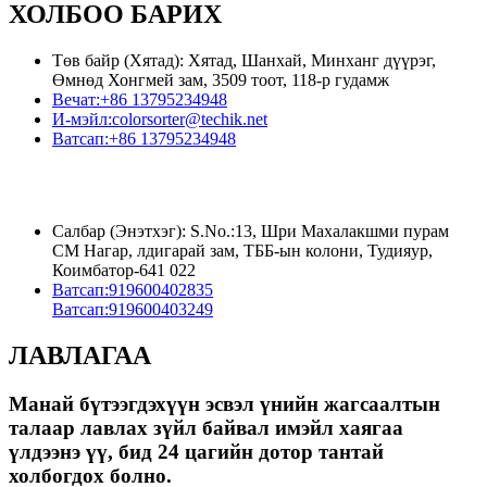
ХОЛБОО БАРИХ
Төв байр (Хятад): Хятад, Шанхай, Минханг дүүрэг,
Өмнөд Хонгмей зам, 3509 тоот, 118-р гудамж
Вечат:
+86 13795234948
И-мэйл:
colorsorter@techik.net
Ватсап:
+86 13795234948
Салбар (Энэтхэг): S.No.:13, Шри Махалакшми пурам
СМ Нагар, лдигарай зам, ТББ-ын колони, Тудияур,
Коимбатор-641 022
Ватсап:
919600402835
Ватсап:
919600403249
ЛАВЛАГАА
Манай бүтээгдэхүүн эсвэл үнийн жагсаалтын
талаар лавлах зүйл байвал имэйл хаягаа
үлдээнэ үү, бид 24 цагийн дотор тантай
холбогдох болно.