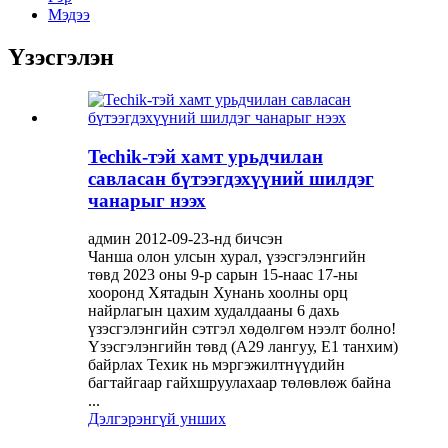
Мэдээ
Үзэсгэлэн
Techik-тэй хамт урьдчилан
савласан бүтээгдэхүүний шилдэг
чанарыг нээх
админ 2012-09-23-нд бичсэн
Чанша олон улсын хурал, үзэсгэлэнгийн
төвд 2023 оны 9-р сарын 15-наас 17-ны
хооронд Хятадын Хунань хоолны орц
найрлагын цахим худалдааны 6 дахь
үзэсгэлэнгийн сэтгэл хөдөлгөм нээлт болно!
Үзэсгэлэнгийн төвд (А29 лангуу, Е1 танхим)
байрлах Техик нь мэргэжилтнүүдийн
багтайгаар гайхшруулахаар төлөвлөж байна
...
Дэлгэрэнгүй унших