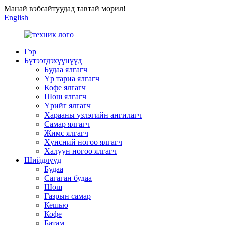
Манай вэбсайтуудад тавтай морил!
English
Гэр
Бүтээгдэхүүнүүд
Будаа ялгагч
Үр тариа ялгагч
Кофе ялгагч
Шош ялгагч
Үрийг ялгагч
Харааны үзлэгийн ангилагч
Самар ялгагч
Жимс ялгагч
Хүнсний ногоо ялгагч
Халуун ногоо ялгагч
Шийдлүүд
Будаа
Сагаган будаа
Шош
Газрын самар
Кешью
Кофе
Батам